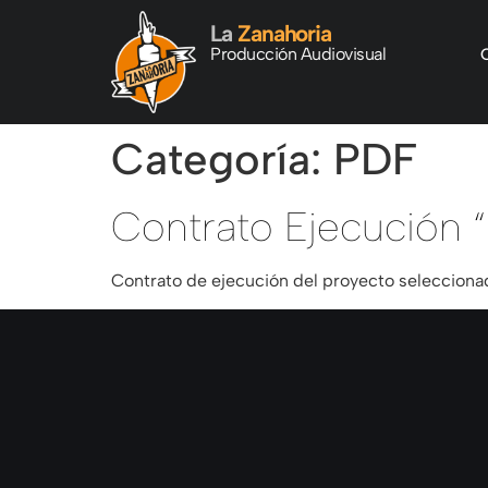
La
Zanahoria
Producción Audiovisual
Categoría:
PDF
Contrato Ejecución “
Contrato de ejecución del proyecto selecciona